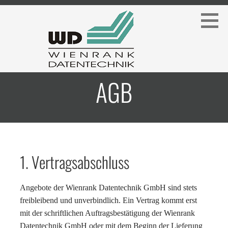
Zum
Inhalt
springen
catosa ERP-System
AGB
WIENRANK DATENTECHNIK
GMBH
1. Vertragsabschluss
Angebote der Wienrank Datentechnik GmbH sind stets
freibleibend und unverbindlich. Ein Vertrag kommt erst
mit der schriftlichen Auftragsbestätigung der Wienrank
Datentechnik GmbH oder mit dem Beginn der Lieferung